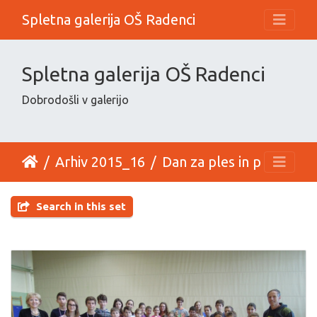
Spletna galerija OŠ Radenci
Spletna galerija OŠ Radenci
Dobrodošli v galerijo
Arhiv 2015_16
Dan za ples in podelitev medalj za jesenski kros - 24. 12. 2015
Search in this set