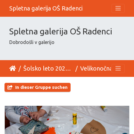
Spletna galerija OŠ Radenci
Spletna galerija OŠ Radenci
Dobrodošli v galerijo
Šolsko leto 2024_25
Velikonočna delavnica
In dieser Gruppe suchen