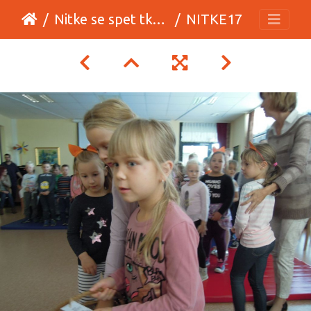
Nitke se spet tkejo
NITKE17