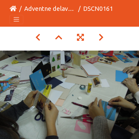
Adventne delavnice v DOSOR-ju
DSCN0161