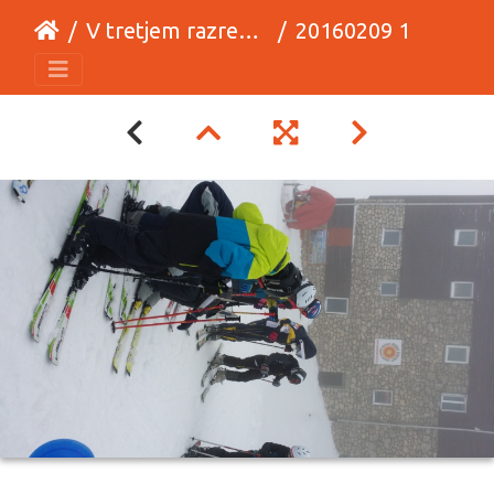
V tretjem razredu izdelujemo koledar
20160209 102659