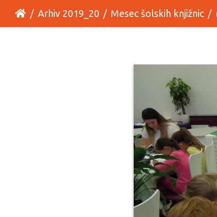
Arhiv 2019_20
Mesec šolskih knjižnic