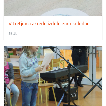
V tretjem razredu izdelujemo koledar
38 slik