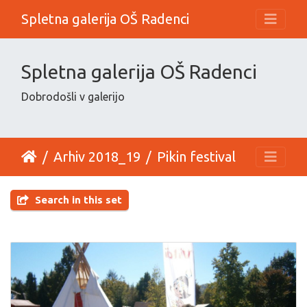
Spletna galerija OŠ Radenci
Spletna galerija OŠ Radenci
Dobrodošli v galerijo
Arhiv 2018_19
Pikin festival
Search in this set