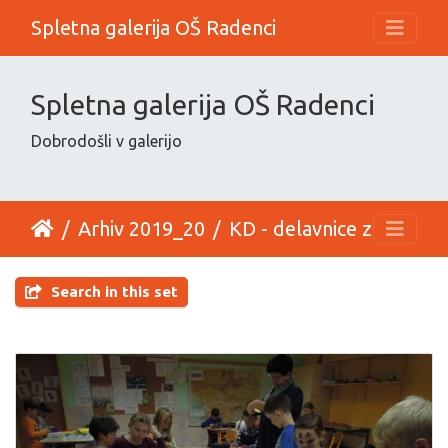
Spletna galerija OŠ Radenci
Spletna galerija OŠ Radenci
Dobrodošli v galerijo
Arhiv 2019_20
KD - delavnice za razredni stopnji
Search in this set