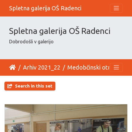
Spletna galerija OŠ Radenci
Spletna galerija OŠ Radenci
Dobrodošli v galerijo
Arhiv 2021_22
Medobčinski otroški parlament
Search in this set