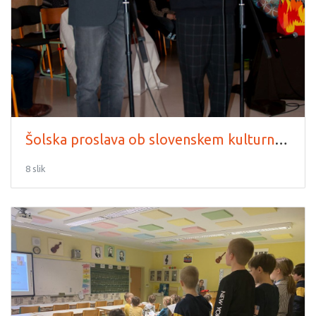
Šolska proslava ob slovenskem kulturnem prazniku
8 slik