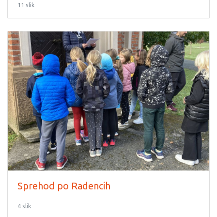
11 slik
Sprehod po Radencih
4 slik