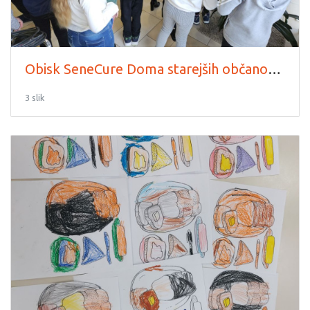
Obisk SeneCure Doma starejših občanov Radenci
3 slik