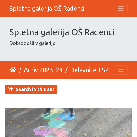
Spletna galerija OŠ Radenci
Spletna galerija OŠ Radenci
Dobrodošli v galerijo
Arhiv 2023_24
Delavnice TSZ
Search in this set