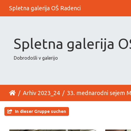
Spletna galerija OŠ Radenci
Spletna galerija 
Dobrodošli v galerijo
Arhiv 2023_24
33. mednarodni sejem
In dieser Gruppe suchen