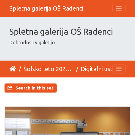
Spletna galerija OŠ Radenci
Spletna galerija OŠ Radenci
Dobrodošli v galerijo
Šolsko leto 2024_25
Digitalni ustvarjalci -dan dejavnosti
Search in this set